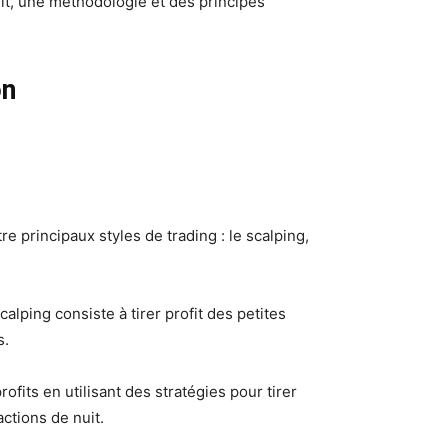
fit, une méthodologie et des principes
on
 principaux styles de trading : le scalping,
alping consiste à tirer profit des petites
s.
ofits en utilisant des stratégies pour tirer
actions de nuit.