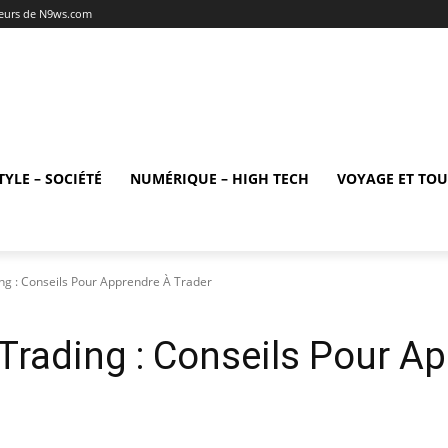
teurs de N9ws.com
TYLE – SOCIÉTÉ
NUMÉRIQUE – HIGH TECH
VOYAGE ET TO
g : Conseils Pour Apprendre À Trader
Trading : Conseils Pour Ap