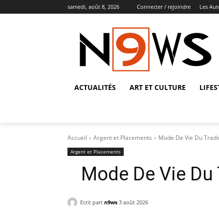
samedi, août 8, 2026
Connecter / rejoindre
Les Au
ACTUALITÉS
ART ET CULTURE
LIFES
Accueil
Argent et Placements
Mode De Vie Du Tradin
Argent et Placements
Mode De Vie Du 
Ecrit part
n9ws
3 août 2026