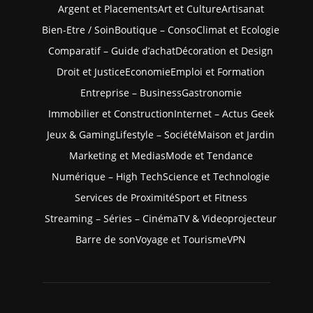
Argent et Placements
Art et Culture
Artisanat
Bien-Etre / Soin
Boutique – Conso
Climat et Ecologie
Comparatif – Guide d’achat
Décoration et Design
Droit et Justice
Economie
Emploi et Formation
Entreprise – Business
Gastronomie
Immobilier et Construction
Internet – Actus Geek
Jeux & Gaming
Lifestyle – Société
Maison et Jardin
Marketing et Medias
Mode et Tendance
Numérique – High Tech
Science et Technologie
Services de Proximité
Sport et Fitness
Streaming – Séries – Cinéma
TV & Videoprojecteur
Barre de son
Voyage et Tourisme
VPN