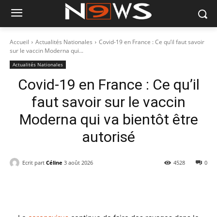
Accueil
Actualités Nationales
Covid-19 en France : Ce qu’il faut savoir
sur le vaccin Moderna qui...
Actualités Nationales
Covid-19 en France : Ce qu’il
faut savoir sur le vaccin
Moderna qui va bientôt être
autorisé
Ecrit part
Céline
3 août 2026
4528
0
Facebook
X
Pinterest
WhatsAp